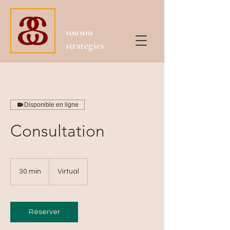
sousou
strategies
Disponible en ligne
Consultation
30 min
3
Virtual
0
m
i
n
Réserver